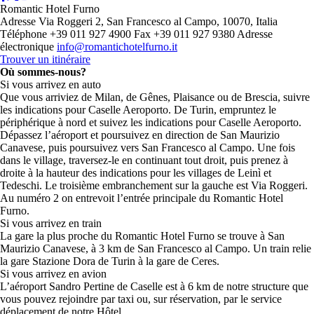
Romantic Hotel Furno
Adresse
Via Roggeri 2, San Francesco al Campo, 10070, Italia
Téléphone
+39 011 927 4900
Fax
+39 011 927 9380
Adresse
électronique
info@romantichotelfurno.it
Trouver un itinéraire
Où sommes-nous?
Si vous arrivez en auto
Que vous arriviez de Milan, de Gênes, Plaisance ou de Brescia, suivre
les indications pour Caselle Aeroporto. De Turin, empruntez le
périphérique à nord et suivez les indications pour Caselle Aeroporto.
Dépassez l’aéroport et poursuivez en direction de San Maurizio
Canavese, puis poursuivez vers San Francesco al Campo. Une fois
dans le village, traversez-le en continuant tout droit, puis prenez à
droite à la hauteur des indications pour les villages de Leinì et
Tedeschi. Le troisième embranchement sur la gauche est Via Roggeri.
Au numéro 2 on entrevoit l’entrée principale du Romantic Hotel
Furno.
Si vous arrivez en train
La gare la plus proche du Romantic Hotel Furno se trouve à San
Maurizio Canavese, à 3 km de San Francesco al Campo. Un train relie
la gare Stazione Dora de Turin à la gare de Ceres.
Si vous arrivez en avion
L’aéroport Sandro Pertine de Caselle est à 6 km de notre structure que
vous pouvez rejoindre par taxi ou, sur réservation, par le service
déplacement de notre Hôtel.