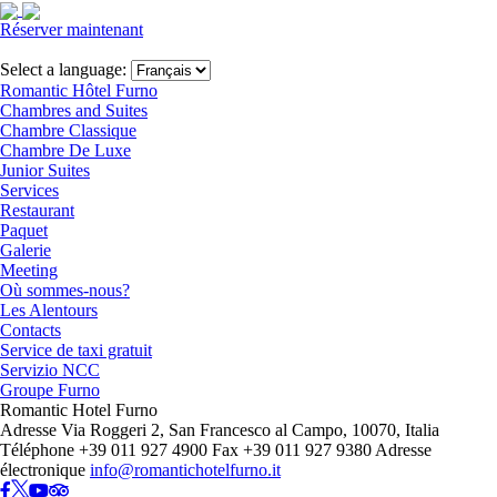
Réserver maintenant
Close
menu
Select a language:
Romantic Hôtel Furno
Chambres and Suites
Chambre Classique
Chambre De Luxe
Junior Suites
Services
Restaurant
Paquet
Galerie
Meeting
Où sommes-nous?
Les Alentours
Contacts
Service de taxi gratuit
Servizio NCC
Groupe Furno
Romantic Hotel Furno
Adresse
Via Roggeri 2, San Francesco al Campo, 10070, Italia
Téléphone
+39 011 927 4900
Fax
+39 011 927 9380
Adresse
électronique
info@romantichotelfurno.it